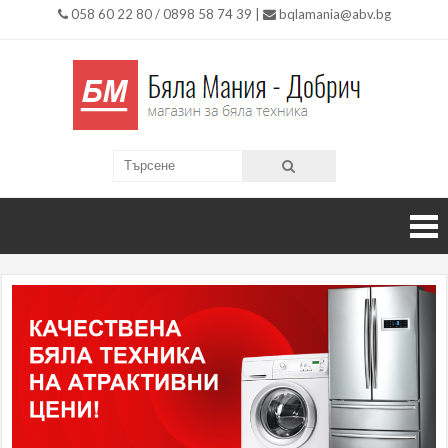
058 60 22 80 / 0898 58 74 39 |
bqlamania@abv.bg
Бяла
Магазин
за Бяла
Мания
Техника
гр.
Добри