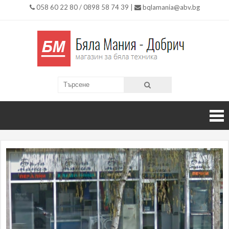
058 60 22 80 / 0898 58 74 39 |
bqlamania@abv.bg
Бяла
Магазин
за Бяла
Мания
Техника
гр.
Добри