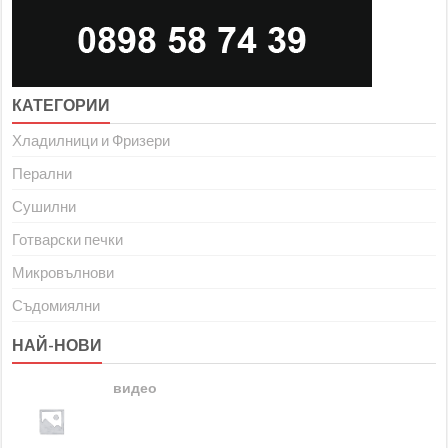
КАТЕГОРИИ
Хладилници и Фризери
Перални
Сушилни
Готварски печки
Микровълнови
Съдомиялни
НАЙ-НОВИ
видео