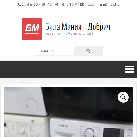
058 60 22 80 / 0898 58 74 39 |
bqlamania@abv.bg
Бяла
Магазин
за Бяла
Мания
Техника
гр.
Добри