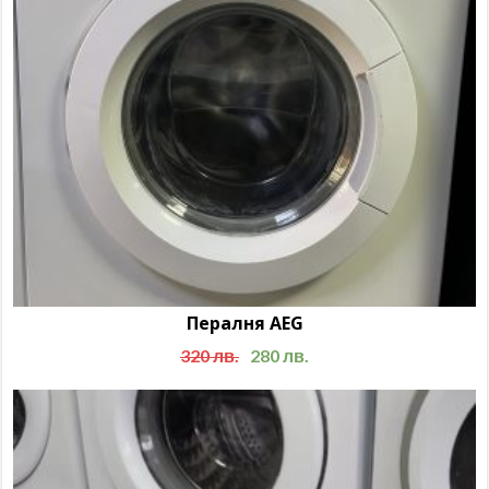
Пералня AEG
320
лв.
280
лв.