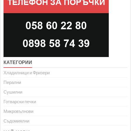
КАТЕГОРИИ
Хладилници и Фризери
Перални
Сушилни
Готварски печки
Микровълнови
Съдомиялни