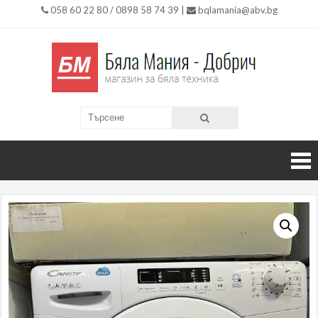
058 60 22 80 / 0898 58 74 39 |
bqlamania@abv.bg
Бяла
Магазин
за Бяла
Мания
Техника
гр.
Добри