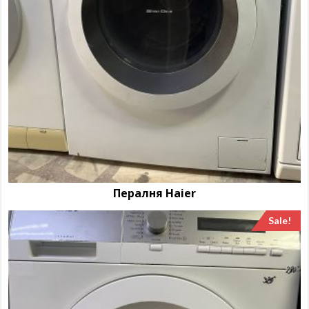
Пералня Haier
Sale!