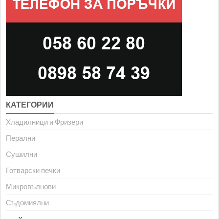
КАТЕГОРИИ
Хладилници и Фризери
Перални
Сушилни
Готварски печки
Микровълнови
Съдомиялни