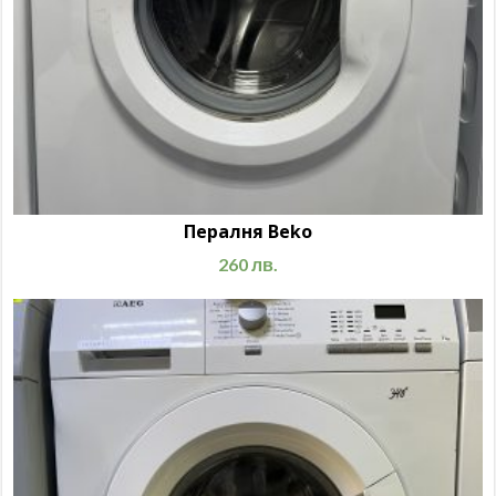
Пералня Beko
260
лв.