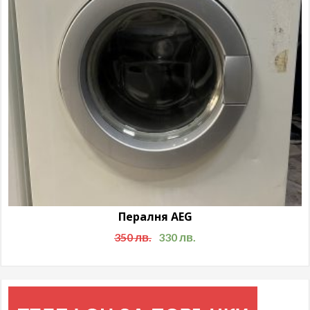
Пералня AEG
350
лв.
330
лв.