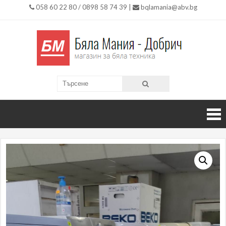
058 60 22 80 / 0898 58 74 39 |
bqlamania@abv.bg
Бяла
Магазин
за Бяла
Мания
Техника
гр.
Добри